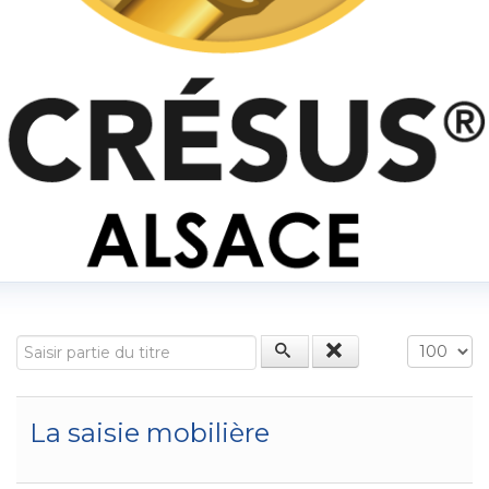
Saisir partie du titre
Affichage
La saisie mobilière