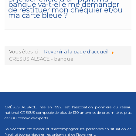
banque va-t-elle me demander
de restituer mon chéquier et/ou
ma carte bleue ?
Vous êtes ici :
Revenir à la page d'accueil
CRESUS ALSACE - banque
CRÉSUS ALSACE, née en 1992, est l'association pionnière du réseau
national CRESUS composée de plus de 130 antennes de proximité et plus
de 500 bénévoles experts.
Sa vocation est d’aider et d’accompagner les personnes en situation de
fragilité économique en les préservant de l’isolement.