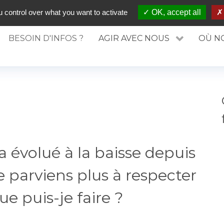
DE PRÉVENTION DU SURENDETTEMENT
 control over what you want to activate
OK, accept all
BESOIN D'INFOS ?
AGIR AVEC NOUS
OÙ N
a évolué à la baisse depuis
e parviens plus à respecter
 puis-je faire ?